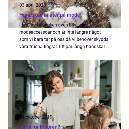
03 april 2020
Handsken är åter på modet
Idag har handsken även blivit en
modeaccessoar och är inte längre något
som vi bara tar på oss då vi behöver skydda
våra frusna fingrar. Ett par långa handskar i
skinn som når över armb&ari...
31 oktober 2019
Dags för frisören?