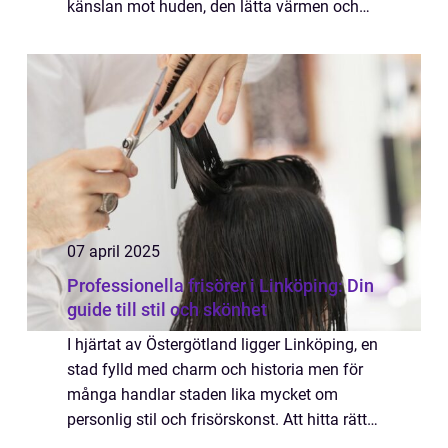
känslan mot huden, den lätta värmen och
den eleganta fallet i tyget. Samtidigt väcker
materialet frågor om kvalitet, skötsel och
hållbarh...
07 april 2025
Professionella frisörer i Linköping: Din
guide till stil och skönhet
I hjärtat av Östergötland ligger Linköping, en
stad fylld med charm och historia men för
många handlar staden lika mycket om
personlig stil och frisörskonst. Att hitta rätt
frisör kan vara som att hitta e...