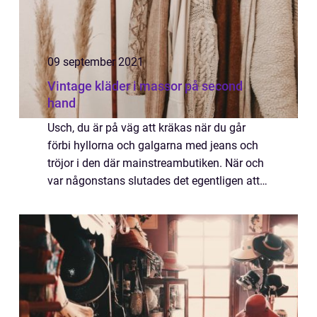
09 september 2021
Vintage kläder i massor på second
hand
Usch, du är på väg att kräkas när du går
förbi hyllorna och galgarna med jeans och
tröjor i den där mainstreambutiken. När och
var någonstans slutades det egentligen att
producera kläder med stil? Kläder som inte
producerats billigt i något u-land av...