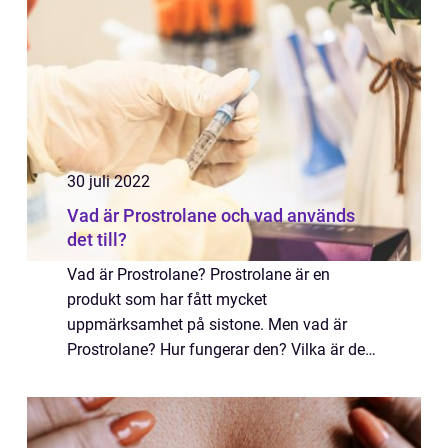
30 juli 2022
Vad är Prostrolane och vad används
det till?
Vad är Prostrolane? Prostrolane är en
produkt som har fått mycket
uppmärksamhet på sistone. Men vad är
Prostrolane? Hur fungerar den? Vilka är dess
effekter? I det här blogginlägget kommer vi
att svara p...