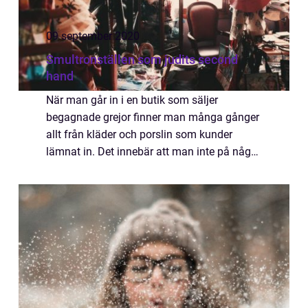
09 september 2020
Smultronställen som judits second
hand
När man går in i en butik som säljer
begagnade grejor finner man många gånger
allt från kläder och porslin som kunder
lämnat in. Det innebär att man inte på något
sätt kan garantera kunden att exempelvis
vissa plagg ska finnas inne vid en viss
tidpun...