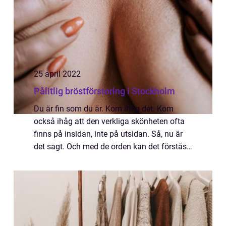
25 april 2022
Pålitlig bröstförstoring i Stockholm
Du är fin som du är. Kom ihåg det. Kom
också ihåg att den verkliga skönheten ofta
finns på insidan, inte på utsidan. Så, nu är
det sagt. Och med de orden kan det förstås
ändå finnas människor som känner
anledning att de vill förändra sitt yttre. Det ...