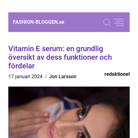
FASHION-BLOGGEN.
se
Vitamin E serum: en grundlig
översikt av dess funktioner och
fördelar
redaktionel
17 januari 2024
Jon Larsson