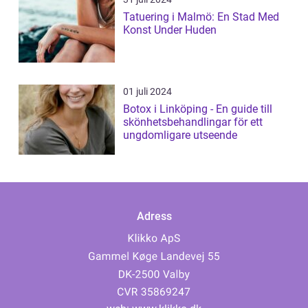
Tatuering i Malmö: En Stad Med
Konst Under Huden
01 juli 2024
Botox i Linköping - En guide till
skönhetsbehandlingar för ett
ungdomligare utseende
Adress