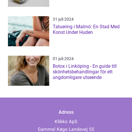
31 juli 2024
Tatuering i Malmö: En Stad Med
Konst Under Huden
01 juli 2024
Botox i Linköping - En guide till
skönhetsbehandlingar för ett
ungdomligare utseende
Adress