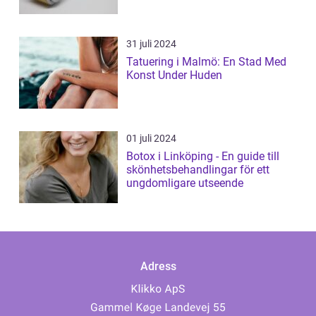
31 juli 2024
Tatuering i Malmö: En Stad Med
Konst Under Huden
01 juli 2024
Botox i Linköping - En guide till
skönhetsbehandlingar för ett
ungdomligare utseende
Adress