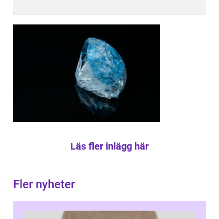
Läs fler inlägg här
Fler nyheter