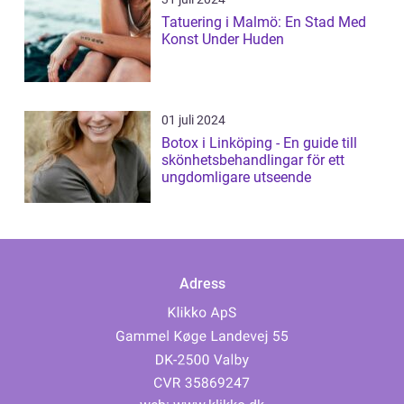
Tatuering i Malmö: En Stad Med
Konst Under Huden
01 juli 2024
Botox i Linköping - En guide till
skönhetsbehandlingar för ett
ungdomligare utseende
Adress