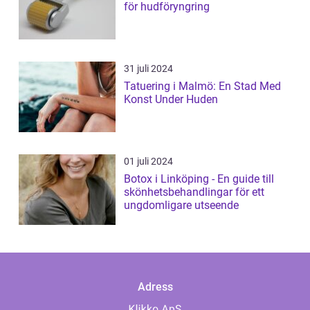
för hudföryngring
31 juli 2024
Tatuering i Malmö: En Stad Med
Konst Under Huden
01 juli 2024
Botox i Linköping - En guide till
skönhetsbehandlingar för ett
ungdomligare utseende
Adress