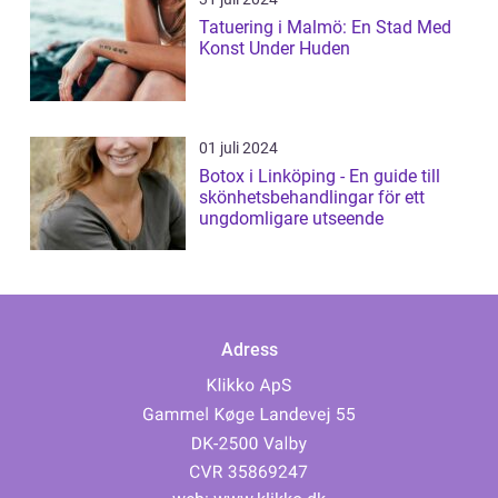
Tatuering i Malmö: En Stad Med
Konst Under Huden
01 juli 2024
Botox i Linköping - En guide till
skönhetsbehandlingar för ett
ungdomligare utseende
Adress