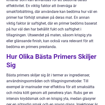
effektivitet. En viktig faktor att överväga är
smakförbättring, där användare kan bedöma hur väl en
primer har förhöjt smaken på deras mat. En annan
viktig faktor är saftighet, där en primer bedöms baserat
på hur väl den har behållit fukt och saftighet i
tillagningen. Utseendet på maten, såsom krispig yta
eller glänsande finish, kan också vara relevant för att
bedöma en primers prestanda.
Hur Olika Bästa Primers Skiljer
Sig
Bästa primers skiljer sig åt i termer av ingredienser,
användningsområden och tillagningsmetoder. Till
exempel är marinader mer effektiva för att smaksätta
och möra kött genom att penetrera ytan. Rubs ger en
intensiv kryddsmak och en krispig yta, medan glasyrer
ger en sötsyrlig smak och en snygg glans. Injektioner är