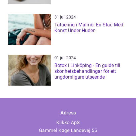
31 juli 2024
Tatuering i Malmö: En Stad Med
Konst Under Huden
01 juli 2024
Botox i Linköping - En guide till
skönhetsbehandlingar för ett
ungdomligare utseende
Adress