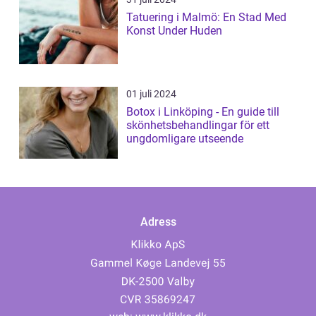
Tatuering i Malmö: En Stad Med
Konst Under Huden
01 juli 2024
Botox i Linköping - En guide till
skönhetsbehandlingar för ett
ungdomligare utseende
Adress