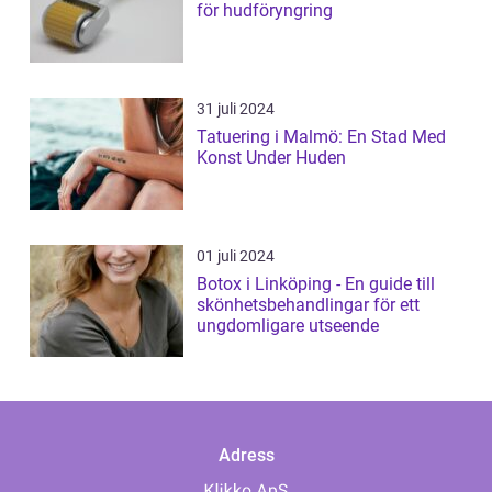
för hudföryngring
31 juli 2024
Tatuering i Malmö: En Stad Med
Konst Under Huden
01 juli 2024
Botox i Linköping - En guide till
skönhetsbehandlingar för ett
ungdomligare utseende
Adress