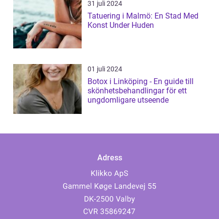
31 juli 2024
Tatuering i Malmö: En Stad Med
Konst Under Huden
01 juli 2024
Botox i Linköping - En guide till
skönhetsbehandlingar för ett
ungdomligare utseende
Adress