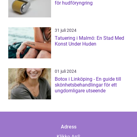
för hudföryngring
31 juli 2024
Tatuering i Malmö: En Stad Med
Konst Under Huden
01 juli 2024
Botox i Linköping - En guide till
skönhetsbehandlingar för ett
ungdomligare utseende
Adress