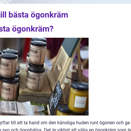
till bästa ögonkräm
ästa ögonkräm?
ftar till att ta hand om den känsliga huden runt ögonen och ge
a syn och ögonhälsa. Det är viktigt att välja en ögonkräm som ä