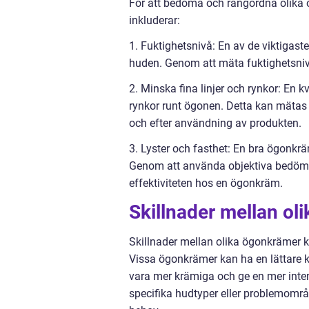
För att bedöma och rangordna olika 
inkluderar:
1. Fuktighetsnivå: En av de viktigast
huden. Genom att mäta fuktighetsni
2. Minska fina linjer och rynkor: En
rynkor runt ögonen. Detta kan mätas
och efter användning av produkten.
3. Lyster och fasthet: En bra ögonkr
Genom att använda objektiva bedömn
effektiviteten hos en ögonkräm.
Skillnader mellan ol
Skillnader mellan olika ögonkrämer 
Vissa ögonkrämer kan ha en lättare
vara mer krämiga och ge en mer inte
specifika hudtyper eller problemområde