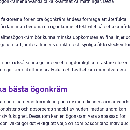
ögonkrämer används olika kvantitativa mätningar. Detta
e faktorerna för en bra ögonkräm är dess förmåga att återfukta
vån kan man bedöma en ögonkräms effektivitet på detta områd
 kvalitetsögonkräm bör kunna minska uppkomsten av fina linjer o
 genom att jämföra hudens struktur och synliga ålderstecken fö
äm bör också kunna ge huden ett ungdomligt och fastare utseen
ingar som skattning av lyster och fasthet kan man utvärdera
ika bästa ögonkräm
kan bero på deras formulering och de ingredienser som används
 konsistens och absorberas snabbt av huden, medan andra kan
nsiv fuktighet. Dessutom kan en ögonkräm vara anpassad för
n, vilket gör det viktigt att välja en som passar dina individuel