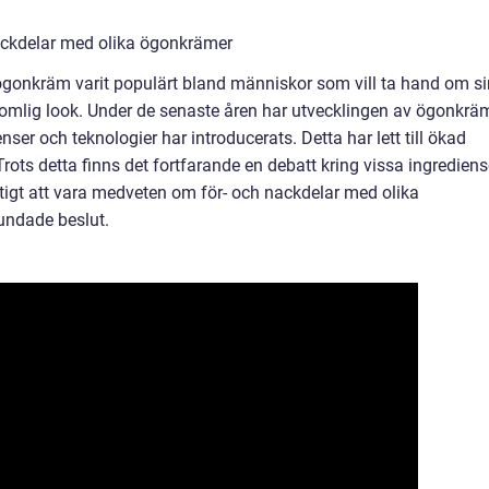
ackdelar med olika ögonkrämer
ögonkräm varit populärt bland människor som vill ta hand om si
mlig look. Under de senaste åren har utvecklingen av ögonkrä
ser och teknologier har introducerats. Detta har lett till ökad
Trots detta finns det fortfarande en debatt kring vissa ingrediens
iktigt att vara medveten om för- och nackdelar med olika
undade beslut.