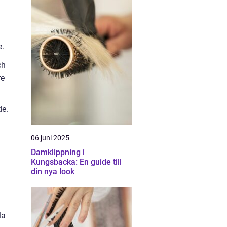
e.
ch
re
de.
06 juni 2025
Damklippning i
Kungsbacka: En guide till
din nya look
.
la