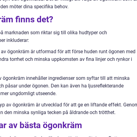
den möter dina specifika behov.
räm finns det?
å marknaden som riktar sig till olika hudtyper och
r inkluderar:
 av ögonkräm är utformad för att förse huden runt ögonen med
 lindra torrhet och minska uppkomsten av fina linjer och rynkor i
 ögonkräm innehåller ingredienser som syftar till att minska
ch påsar under ögonen. Den kan även ha ljusreflekterande
h mer ungdomligt utseende.
 av ögonkräm är utvecklad för att ge en liftande effekt. Geno
n den minska synliga tecken på åldrande och trötthet.
gar av bästa ögonkräm