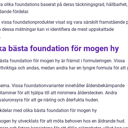
ra olika foundations baserat på deras täckningsgrad, hållbarhet,
ande fördelar.
r vissa foundationprodukter visat sig vara särskilt framstående 
dessa mätningar kan vi identifiera de mest uppskattade
.
ika bästa foundation för mogen hy
bästa foundation för mogen hy är främst i formuleringen. Vissa
ättviktiga och andas, medan andra har en tyngre formula för att 
nserna. Vissa foundationvarianter innehåller åldersbekämpande
taminer för att hjälpa till att minimera ålderstecken. Andra
luronsyra för att ge näring och återfukta huden.
kdelar med olika bästa foundation för mogen hy
 mogen hy utvecklats för att möta behoven hos en åldrande hud.