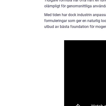
Tidigare formula har ofta haft en tun
olämpligt för genomsnittliga använd
Med tiden har dock industrin anpassa
formuleringar som ger en naturlig lo
utbud av bästa foundation för mogen