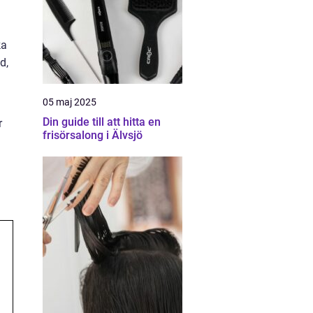
ka
d,
05 maj 2025
Din guide till att hitta en
r
frisörsalong i Älvsjö