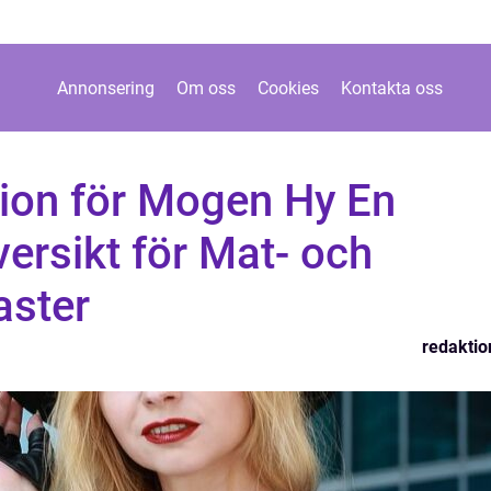
Annonsering
Om oss
Cookies
Kontakta oss
ion för Mogen Hy En
ersikt för Mat- och
aster
redaktio