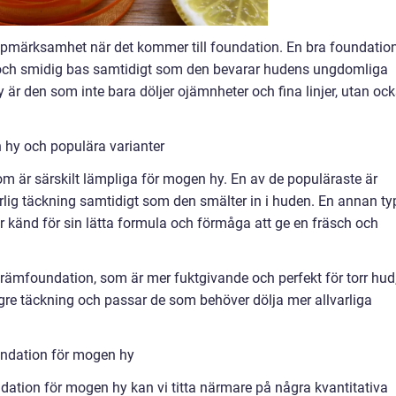
ppmärksamhet när det kommer till foundation. En bra foundatio
 och smidig bas samtidigt som den bevarar hudens ungdomliga
 är den som inte bara döljer ojämnheter och fina linjer, utan oc
 hy och populära varianter
om är särskilt lämpliga för mogen hy. En av de populäraste är
rlig täckning samtidigt som den smälter in i huden. En annan ty
 känd för sin lätta formula och förmåga att ge en fräsch och
krämfoundation, som är mer fuktgivande och perfekt för torr hud
gre täckning och passar de som behöver dölja mer allvarliga
undation för mogen hy
ndation för mogen hy kan vi titta närmare på några kvantitativa