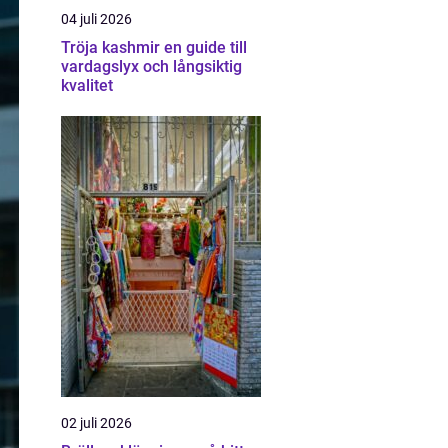
04 juli 2026
Tröja kashmir en guide till
vardagslyx och långsiktig
kvalitet
02 juli 2026