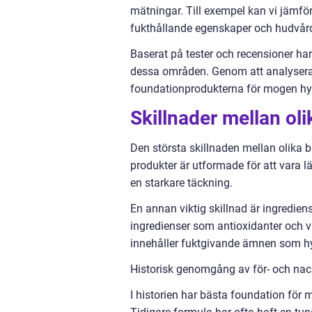
mätningar. Till exempel kan vi jämfö
fukthållande egenskaper och hudvård
Baserat på tester och recensioner ha
dessa områden. Genom att analysera 
foundationprodukterna för mogen hy
Skillnader mellan ol
Den största skillnaden mellan olika 
produkter är utformade för att vara l
en starkare täckning.
En annan viktig skillnad är ingredie
ingredienser som antioxidanter och vi
innehåller fuktgivande ämnen som hya
Historisk genomgång av för- och nac
I historien har bästa foundation för