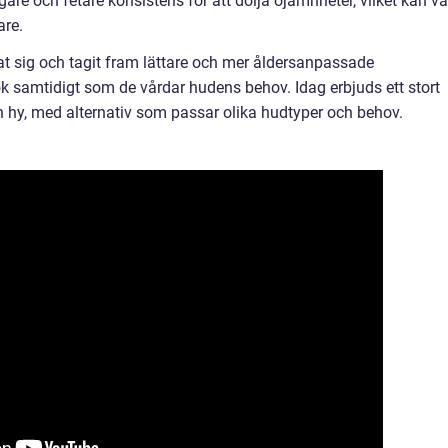
gare och fetare konsistens för att dölja ojämnheter, vilket kan v
are.
t sig och tagit fram lättare och mer åldersanpassade
ok samtidigt som de vårdar hudens behov. Idag erbjuds ett stort
 hy, med alternativ som passar olika hudtyper och behov.