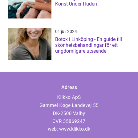
Konst Under Huden
01 juli 2024
Botox i Linköping - En guide till
skönhetsbehandlingar för ett
ungdomligare utseende
Adress
web:
www.klikko.dk