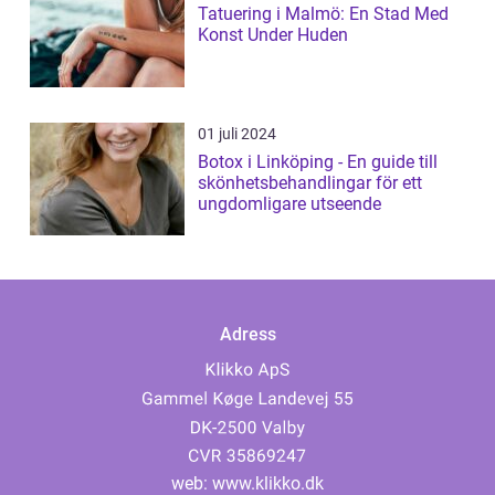
Tatuering i Malmö: En Stad Med
Konst Under Huden
01 juli 2024
Botox i Linköping - En guide till
skönhetsbehandlingar för ett
ungdomligare utseende
Adress
web:
www.klikko.dk