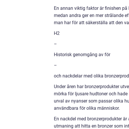
En annan viktig faktor är finishen på
medan andra ger en mer strålande eff
man har för att säkerställa att den v
H2
–
Historisk genomgång av för
–
och nackdelar med olika bronzerprod
Under åren har bronzerprodukter utve
mörka för ljusare hudtoner och hade 
urval av nyanser som passar olika hud
användbara för olika människor.
En nackdel med bronzerprodukter är at
utmaning att hitta en bronzer som inte