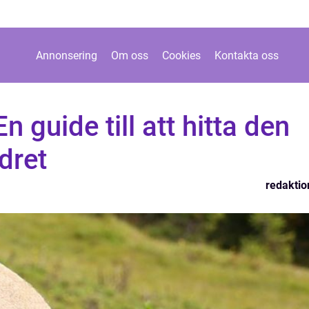
Annonsering
Om oss
Cookies
Kontakta oss
n guide till att hitta den
dret
redaktio