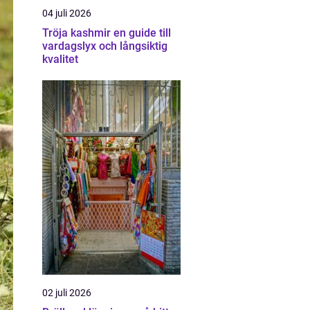
04 juli 2026
Tröja kashmir en guide till
vardagslyx och långsiktig
kvalitet
02 juli 2026