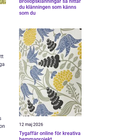
Bröllopsklänningar så hittar
du klänningen som känns
som du
tt
iga
s
12 maj 2026
ion
Tygaffär online för kreativa
hemmaprojekt