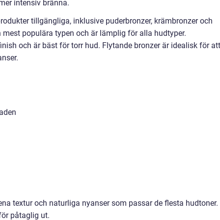
mer intensiv bränna.
rprodukter tillgängliga, inklusive puderbronzer, krämbronzer och
 mest populära typen och är lämplig för alla hudtyper.
ish och är bäst för torr hud. Flytande bronzer är idealisk för at
nser.
naden
ena textur och naturliga nyanser som passar de flesta hudtoner.
ör påtaglig ut.