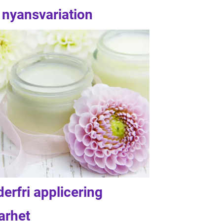
h nyansvariation
derfri applicering
arhet