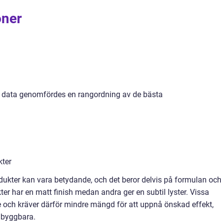
oner
iga data genomfördes en rangordning av de bästa
kter
dukter kan vara betydande, och det beror delvis på formulan oc
er har en matt finish medan andra ger en subtil lyster. Vissa
 och kräver därför mindre mängd för att uppnå önskad effekt,
 byggbara.