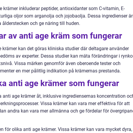
e krämer inkluderar peptider, antioxidanter som C-vitamin, E-
turliga oljor som arganolja och jojobaolja. Dessa ingredienser är
ålderstecken och ge näring till huden.
ar av anti age kräm som fungerar
ge krämer kan det göras kliniska studier där deltagare använder
edöms av experter. Dessa studier kan mäta förändringar i rynkor
tsnivå. Vissa märken genomför även oberoende tester och
sumenter en mer pålitlig indikation på krämernas prestanda.
ika anti age krämer som fungerar
ja anti age krämer åt, inklusive ingrediensernas koncentration oc
lverkningsprocesser. Vissa krämer kan vara mer effektiva för att
dan andra kan vara mer allmänna och ge fördelar för övergripa
en för olika anti age krämer. Vissa krämer kan vara mycket dyra,