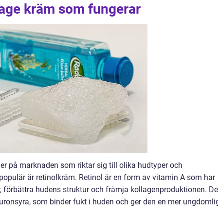
i age kräm som fungerar
mer på marknaden som riktar sig till olika hudtyper och
populär är retinolkräm. Retinol är en form av vitamin A som har
or, förbättra hudens struktur och främja kollagenproduktionen. De
uronsyra, som binder fukt i huden och ger den en mer ungdomli