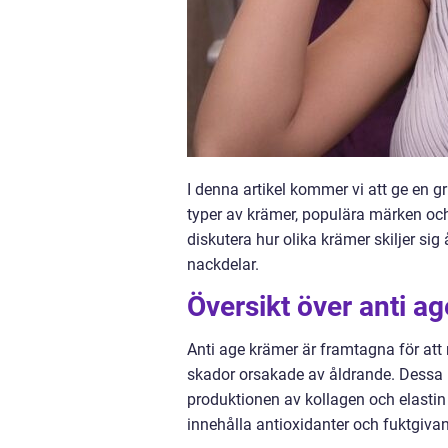
I denna artikel kommer vi att ge en g
typer av krämer, populära märken och
diskutera hur olika krämer skiljer sig
nackdelar.
Översikt över anti a
Anti age krämer är framtagna för att
skador orsakade av åldrande. Dessa kr
produktionen av kollagen och elastin 
innehålla antioxidanter och fuktgiva