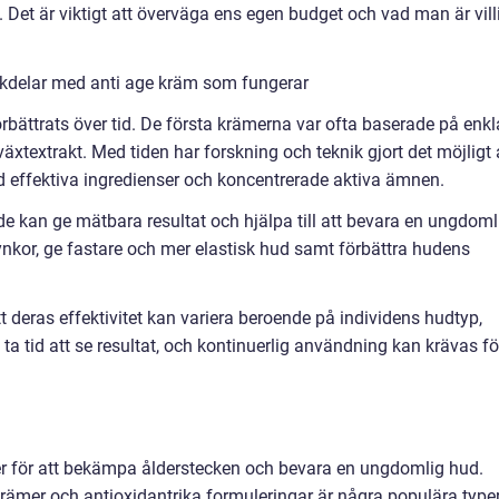
Det är viktigt att överväga ens egen budget och vad man är vill
ckdelar med anti age kräm som fungerar
rbättrats över tid. De första krämerna var ofta baserade på enkl
äxtextrakt. Med tiden har forskning och teknik gjort det möjligt 
 effektiva ingredienser och koncentrerade aktiva ämnen.
de kan ge mätbara resultat och hjälpa till att bevara en ungdoml
nkor, ge fastare och mer elastisk hud samt förbättra hudens
 deras effektivitet kan variera beroende på individens hudtyp,
 ta tid att se resultat, och kontinuerlig användning kan krävas fö
er för att bekämpa ålderstecken och bevara en ungdomlig hud.
rämer och antioxidantrika formuleringar är några populära type