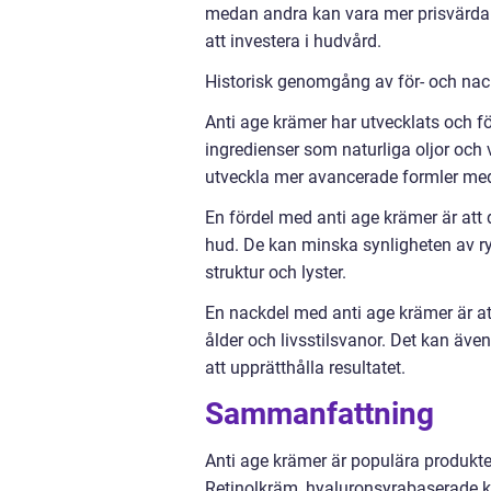
medan andra kan vara mer prisvärda. 
att investera i hudvård.
Historisk genomgång av för- och na
Anti age krämer har utvecklats och fö
ingredienser som naturliga oljor och v
utveckla mer avancerade formler med
En fördel med anti age krämer är att 
hud. De kan minska synligheten av ry
struktur och lyster.
En nackdel med anti age krämer är att
ålder och livsstilsvanor. Det kan även
att upprätthålla resultatet.
Sammanfattning
Anti age krämer är populära produkt
Retinolkräm, hyaluronsyrabaserade k