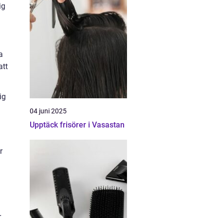
ig
a
att
ig
04 juni 2025
Upptäck frisörer i Vasastan
r
r