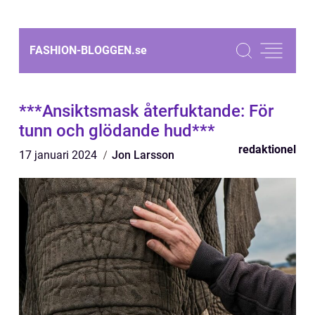
FASHION-BLOGGEN.
se
***Ansiktsmask återfuktande: För
tunn och glödande hud***
redaktionel
17 januari 2024
Jon Larsson