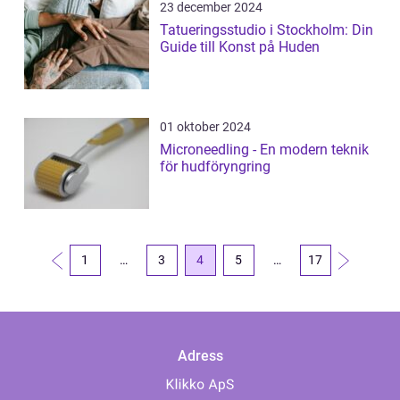
23 december 2024
Tatueringsstudio i Stockholm: Din
Guide till Konst på Huden
01 oktober 2024
Microneedling - En modern teknik
för hudföryngring
1
…
3
4
5
…
17
Adress