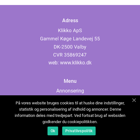
Adress
web:
www.klikko.dk
Menu
Annonsering
Om oss
På vores website bruges cookies til at huske dine indstillinger,
Cookies
statistik og personalisering af indhold og annoncer. Denne
information deles med tredjepart. Ved fortsat brug af websiden
Kontakta oss
godkender du cookiepolitikken.
Sitemap
Ok
Privatlivspolitik